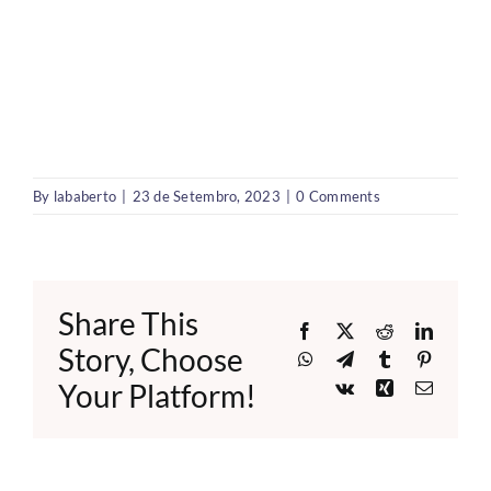
By
lababerto
|
23 de Setembro, 2023
|
0 Comments
Share This
Facebook
X
Reddit
LinkedI
Story, Choose
WhatsApp
Telegram
Tumblr
Pinteres
Your Platform!
Vk
Xing
Email