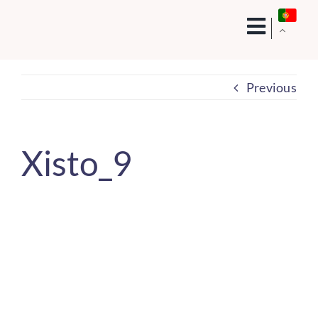
Skip
to
content
Previous
Xisto_9