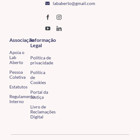
lababerto@gmail.com
Associação
Informação
Legal
Apoia o
Lab
Política de
Aberto
privacidade
Pessoa
Política
Coletiva
de
Cookies
Estatutos
Portal da
Regulamento
Justiça
Interno
Livro de
Reclamações
Digital