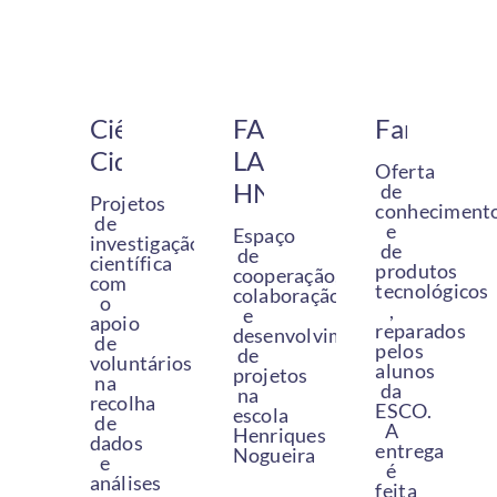
Ciência
FAB
Farim
Cidadã
LAB
Oferta
HN
de
Projetos
conheciment
de
e
Espaço
investigação
de
de
científica
produtos
cooperação,
com
tecnológicos
colaboração
o
,
e
apoio
reparados
desenvolvimentos
de
pelos
de
voluntários
alunos
projetos
na
da
na
recolha
ESCO.
escola
de
A
Henriques
dados
entrega
Nogueira
e
é
análises
feita