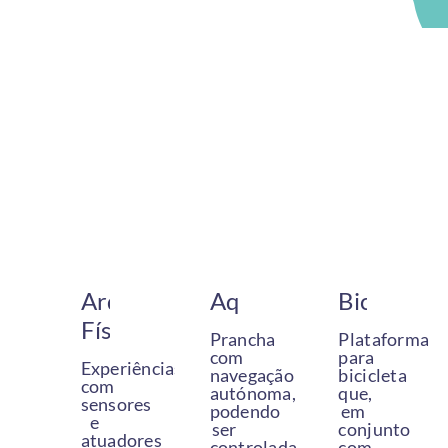
Arduino
Aqua
Bicla
Física
Prancha
Plataforma
com
para
Experiências
navegação
bicicleta
com
autónoma,
que,
sensores
podendo
em
e
ser
conjunto
atuadores
controlada
com