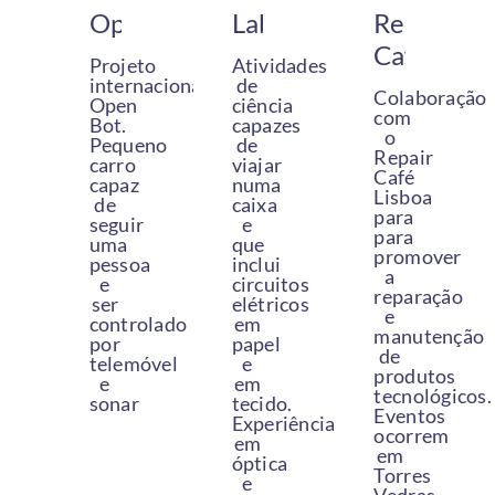
Openbot
Labx
Repair
Café
Projeto
Atividades
internacional
de
Colaboração
Open
ciência
com
Bot
.
capazes
o
Pequeno
de
Repair
carro
viajar
Café
capaz
numa
Lisboa
de
caixa
para
seguir
e
para
uma
que
promover
pessoa
inclui
a
e
circuitos
reparação
ser
elétricos
e
controlado
em
manutenção
por
papel
de
telemóvel
e
produtos
e
em
tecnológicos.
sonar
tecido.
Eventos
Experiências
ocorrem
em
em
óptica
Torres
e