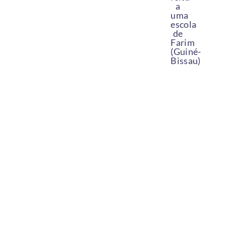
a
uma
escola
de
Farim
(Guiné-
Bissau)