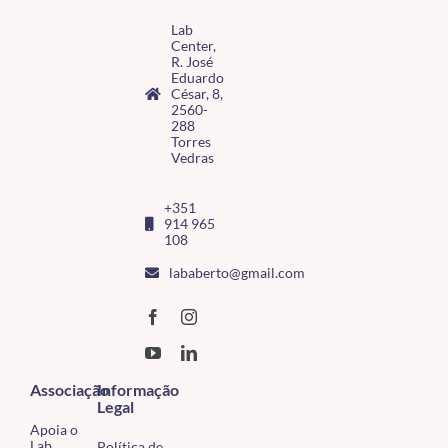
Lab
Center,
R. José
Eduardo
César, 8,
2560-
288
Torres
Vedras
+351
914 965
108
lababerto@gmail.com
Associação
Informação
Legal
Apoia o
Lab
Política de