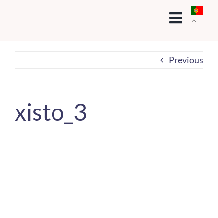
Skip
to
content
Previous
xisto_3