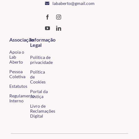
lababerto@gmail.com
Associação
Informação
Legal
Apoia o
Lab
Política de
Aberto
privacidade
Pessoa
Política
Coletiva
de
Cookies
Estatutos
Portal da
Regulamento
Justiça
Interno
Livro de
Reclamações
Digital