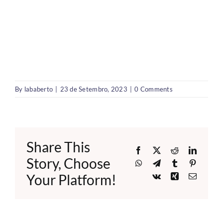
By
lababerto
|
23 de Setembro, 2023
|
0 Comments
Share This
Facebook
X
Reddit
LinkedI
Story, Choose
WhatsApp
Telegram
Tumblr
Pinteres
Your Platform!
Vk
Xing
Email