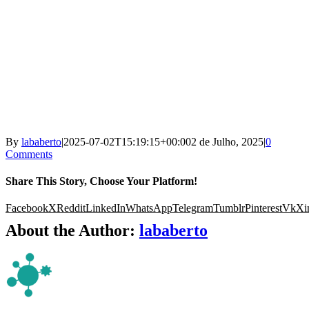
By
lababerto
|
2025-07-02T15:19:15+00:00
2 de Julho, 2025
|
0
Comments
Share This Story, Choose Your Platform!
Facebook
X
Reddit
LinkedIn
WhatsApp
Telegram
Tumblr
Pinterest
Vk
Xi
About the Author:
lababerto