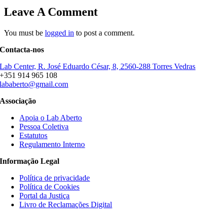
Leave A Comment
You must be
logged in
to post a comment.
Contacta-nos
Lab Center, R. José Eduardo César, 8, 2560-288 Torres Vedras
+351 914 965 108
lababerto@gmail.com
Associação
Apoia o Lab Aberto
Pessoa Coletiva
Estatutos
Regulamento Interno
Informação Legal
Política de privacidade
Política de Cookies
Portal da Justiça
Livro de Reclamações Digital