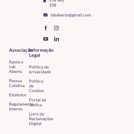
914 965
108
lababerto@gmail.com
Associação
Informação
Legal
Apoia o
Lab
Política de
Aberto
privacidade
Pessoa
Política
Coletiva
de
Cookies
Estatutos
Portal da
Regulamento
Justiça
Interno
Livro de
Reclamações
Digital