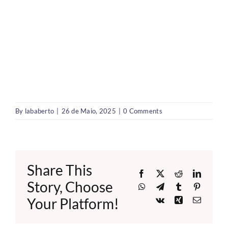
By
lababerto
|
26 de Maio, 2025
|
0 Comments
Share This
Facebook
X
Reddit
LinkedI
Story, Choose
WhatsApp
Telegram
Tumblr
Pinteres
Your Platform!
Vk
Xing
Email