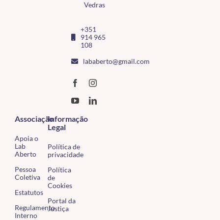
Vedras
+351
914 965
108
lababerto@gmail.com
Associação
Informação
Legal
Apoia o
Lab
Política de
Aberto
privacidade
Pessoa
Política
Coletiva
de
Cookies
Estatutos
Portal da
Regulamento
Justiça
Interno