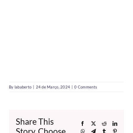
By
lababerto
|
24 de Março, 2024
|
0 Comments
Share This
Facebook
X
Reddit
LinkedI
Story, Choose
WhatsApp
Telegram
Tumblr
Pinteres