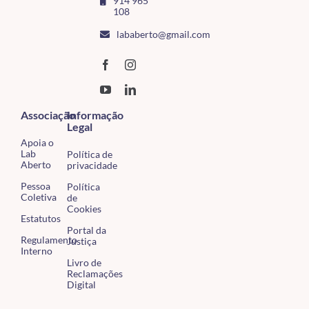
914 965
108
lababerto@gmail.com
Associação
Informação
Legal
Apoia o
Lab
Política de
Aberto
privacidade
Pessoa
Política
Coletiva
de
Cookies
Estatutos
Portal da
Regulamento
Justiça
Interno
Livro de
Reclamações
Digital