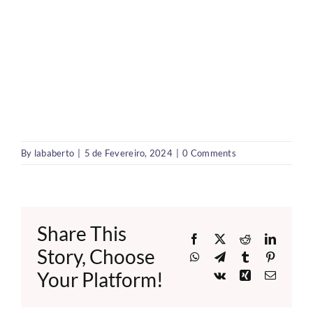
By
lababerto
|
5 de Fevereiro, 2024
|
0 Comments
Share This
Facebook
X
Reddit
LinkedI
Story, Choose
WhatsApp
Telegram
Tumblr
Pinteres
Your Platform!
Vk
Xing
Email