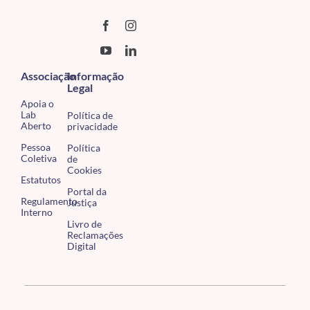
Associação
Informação
Legal
Apoia o
Lab
Política de
Aberto
privacidade
Pessoa
Política
Coletiva
de
Cookies
Estatutos
Portal da
Regulamento
Justiça
Interno
Livro de
Reclamações
Digital