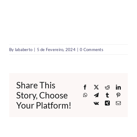
By
lababerto
|
5 de Fevereiro, 2024
|
0 Comments
Share This
Facebook
X
Reddit
LinkedI
Story, Choose
WhatsApp
Telegram
Tumblr
Pinteres
Your Platform!
Vk
Xing
Email