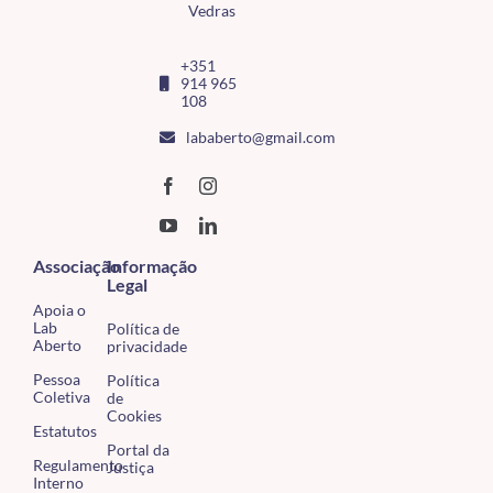
Vedras
+351
914 965
108
lababerto@gmail.com
Associação
Informação
Legal
Apoia o
Lab
Política de
Aberto
privacidade
Pessoa
Política
Coletiva
de
Cookies
Estatutos
Portal da
Regulamento
Justiça
Interno