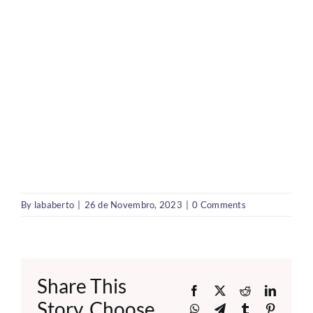
By
lababerto
|
26 de Novembro, 2023
|
0 Comments
Share This
Facebook
X
Reddit
LinkedI
Story, Choose
WhatsApp
Telegram
Tumblr
Pinteres