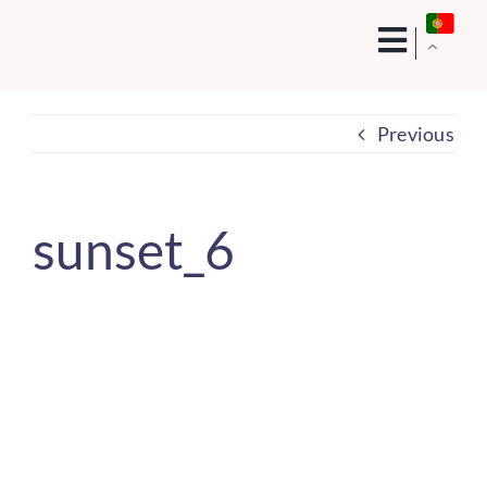
Skip
to
content
Previous
sunset_6