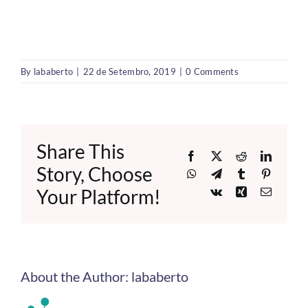
By
lababerto
|
22 de Setembro, 2019
|
0 Comments
Share This
Facebook
X
Reddit
LinkedI
Story, Choose
WhatsApp
Telegram
Tumblr
Pinteres
Your Platform!
Vk
Xing
Email
About the Author:
lababerto