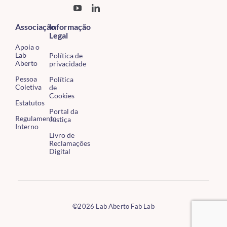
Associação
Informação
Legal
Apoia o
Lab
Política de
Aberto
privacidade
Pessoa
Política
Coletiva
de
Cookies
Estatutos
Portal da
Regulamento
Justiça
Interno
Livro de
Reclamações
Digital
©2026 Lab Aberto Fab Lab