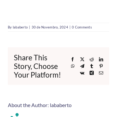
By
lababerto
|
30 de Novembro, 2024
|
0 Comments
Share This
Facebook
X
Reddit
LinkedI
Story, Choose
WhatsApp
Telegram
Tumblr
Pinteres
Your Platform!
Vk
Xing
Email
About the Author:
lababerto