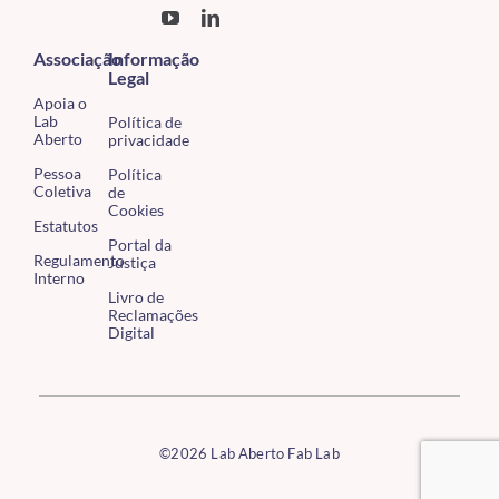
Associação
Informação
Legal
Apoia o
Lab
Política de
Aberto
privacidade
Pessoa
Política
Coletiva
de
Cookies
Estatutos
Portal da
Regulamento
Justiça
Interno
Livro de
Reclamações
Digital
©2026 Lab Aberto Fab Lab