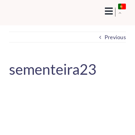
Skip
to
content
Previous
sementeira23