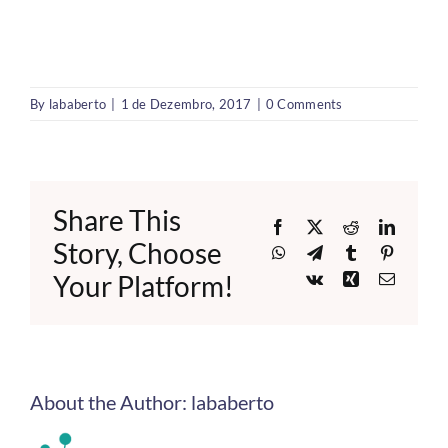
By
lababerto
|
1 de Dezembro, 2017
|
0 Comments
Share This
Facebook
X
Reddit
LinkedI
Story, Choose
WhatsApp
Telegram
Tumblr
Pinteres
Your Platform!
Vk
Xing
Email
About the Author:
lababerto