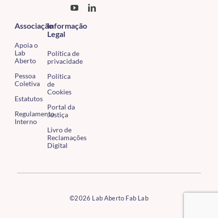
Associação
Informação
Legal
Apoia o
Lab
Política de
Aberto
privacidade
Pessoa
Política
Coletiva
de
Cookies
Estatutos
Portal da
Regulamento
Justiça
Interno
Livro de
Reclamações
Digital
©2026 Lab Aberto Fab Lab