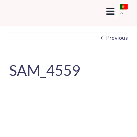
Skip
to
content
Previous
SAM_4559