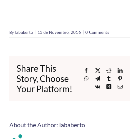
By
lababerto
|
13 de Novembro, 2016
|
0 Comments
Share This
Facebook
X
Reddit
LinkedI
Story, Choose
WhatsApp
Telegram
Tumblr
Pinteres
Your Platform!
Vk
Xing
Email
About the Author:
lababerto