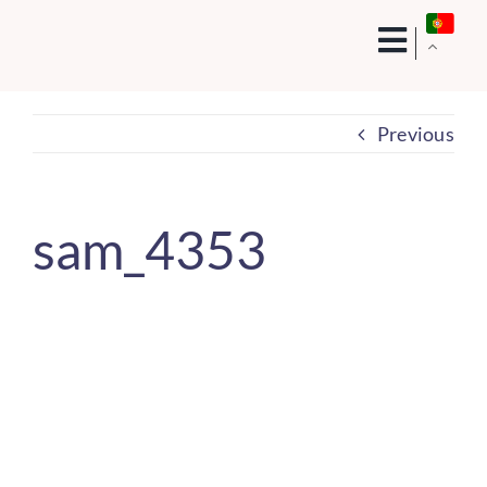
Skip
to
content
Previous
sam_4353