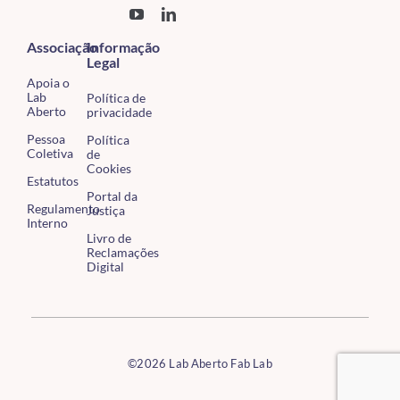
Associação
Informação
Legal
Apoia o
Lab
Política de
Aberto
privacidade
Pessoa
Política
Coletiva
de
Cookies
Estatutos
Portal da
Regulamento
Justiça
Interno
Livro de
Reclamações
Digital
©2026 Lab Aberto Fab Lab