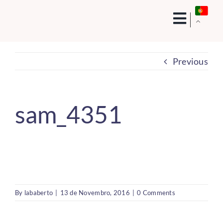
Skip
to
content
Previous
sam_4351
By
lababerto
|
13 de Novembro, 2016
|
0 Comments