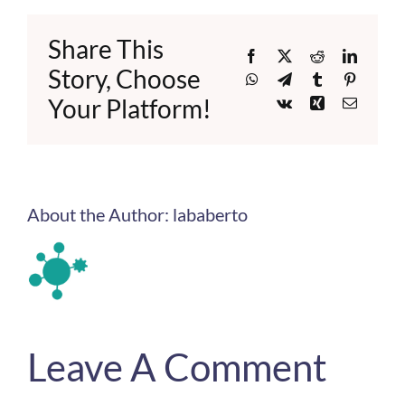
Share This
Facebook
X
Reddit
LinkedI
Story, Choose
WhatsApp
Telegram
Tumblr
Pinteres
Your Platform!
Vk
Xing
Email
About the Author:
lababerto
Leave A Comment