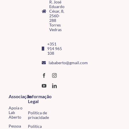
R. José
Eduardo
César, 8,
2560-
288
Torres
Vedras
+351
914 965
108
lababerto@gmail.com
Associação
Informação
Legal
Apoia o
Lab
Política de
Aberto
privacidade
Pessoa
Política