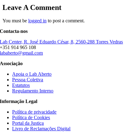
Leave A Comment
You must be
logged in
to post a comment.
Contacta-nos
Lab Center, R. José Eduardo César, 8, 2560-288 Torres Vedras
+351 914 965 108
lababerto@gmail.com
Associação
Apoia o Lab Aberto
Pessoa Coletiva
Estatutos
Regulamento Interno
Informação Legal
Política de privacidade
Política de Cookies
Portal da Justiça
Livro de Reclamações Digital