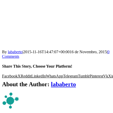
By
lababerto
|
2015-11-16T14:47:07+00:00
16 de Novembro, 2015
|
0
Comments
Share This Story, Choose Your Platform!
Facebook
X
Reddit
LinkedIn
WhatsApp
Telegram
Tumblr
Pinterest
Vk
Xi
About the Author:
lababerto