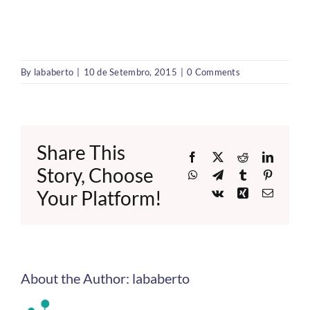
By
lababerto
|
10 de Setembro, 2015
|
0 Comments
Share This
Facebook
X
Reddit
LinkedI
Story, Choose
WhatsApp
Telegram
Tumblr
Pinteres
Your Platform!
Vk
Xing
Email
About the Author:
lababerto