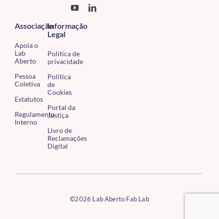
Associação
Informação
Legal
Apoia o
Lab
Política de
Aberto
privacidade
Pessoa
Política
Coletiva
de
Cookies
Estatutos
Portal da
Regulamento
Justiça
Interno
Livro de
Reclamações
Digital
©2026 Lab Aberto Fab Lab