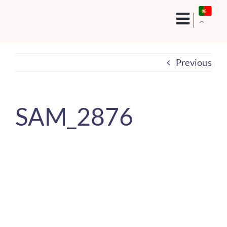
Skip
to
content
Previous
SAM_2876