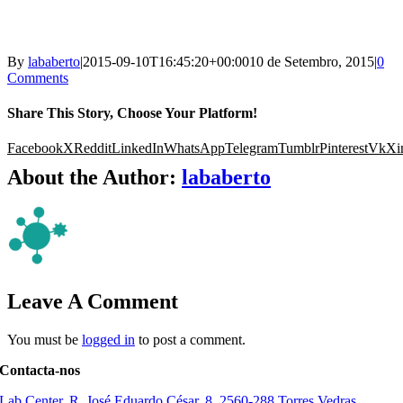
By
lababerto
|
2015-09-10T16:45:20+00:00
10 de Setembro, 2015
|
0
Comments
Share This Story, Choose Your Platform!
Facebook
X
Reddit
LinkedIn
WhatsApp
Telegram
Tumblr
Pinterest
Vk
Xi
About the Author:
lababerto
Leave A Comment
You must be
logged in
to post a comment.
Contacta-nos
Lab Center, R. José Eduardo César, 8, 2560-288 Torres Vedras