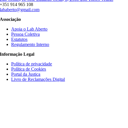
+351 914 965 108
lababerto@gmail.com
Associação
Apoia o Lab Aberto
Pessoa Coletiva
Estatutos
Regulamento Interno
Informação Legal
Política de privacidade
Política de Cookies
Portal da Justiça
Livro de Reclamações Digital