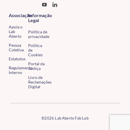
Associação
Informação
Legal
Apoia o
Lab
Política de
Aberto
privacidade
Pessoa
Política
Coletiva
de
Cookies
Estatutos
Portal da
Regulamento
Justiça
Interno
Livro de
Reclamações
Digital
©2026 Lab Aberto Fab Lab