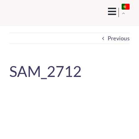
Skip
to
content
Previous
SAM_2712