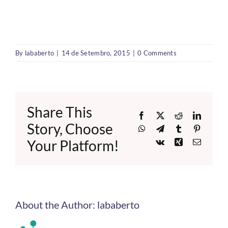
By
lababerto
|
14 de Setembro, 2015
|
0 Comments
Share This
Facebook
X
Reddit
LinkedI
Story, Choose
WhatsApp
Telegram
Tumblr
Pinteres
Your Platform!
Vk
Xing
Email
About the Author:
lababerto