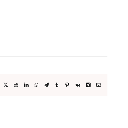
acebook
X
Reddit
LinkedIn
WhatsApp
Telegram
Tumblr
Pinterest
Vk
Xing
Email