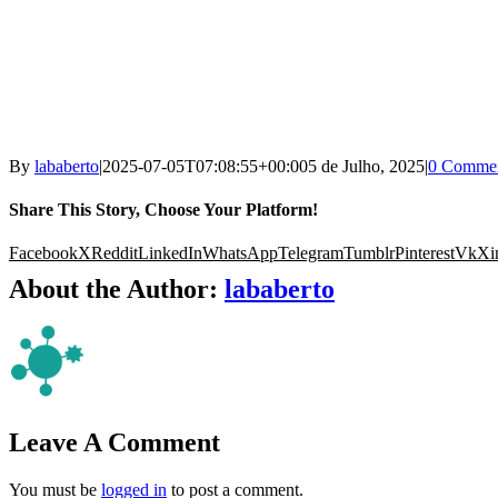
By
lababerto
|
2025-07-05T07:08:55+00:00
5 de Julho, 2025
|
0 Comme
Share This Story, Choose Your Platform!
Facebook
X
Reddit
LinkedIn
WhatsApp
Telegram
Tumblr
Pinterest
Vk
Xi
About the Author:
lababerto
Leave A Comment
You must be
logged in
to post a comment.