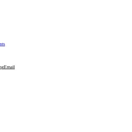
nts
ng
Email