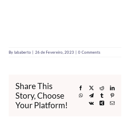
By
lababerto
|
26 de Fevereiro, 2023
|
0 Comments
Share This
Facebook
X
Reddit
LinkedI
Story, Choose
WhatsApp
Telegram
Tumblr
Pinteres
Your Platform!
Vk
Xing
Email