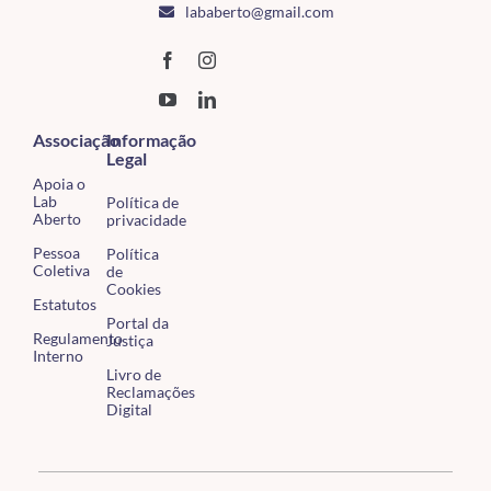
lababerto@gmail.com
Associação
Informação
Legal
Apoia o
Lab
Política de
Aberto
privacidade
Pessoa
Política
Coletiva
de
Cookies
Estatutos
Portal da
Regulamento
Justiça
Interno
Livro de
Reclamações
Digital