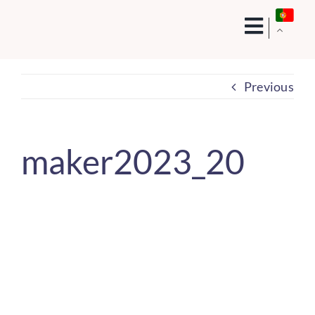
Skip
to
content
Previous
maker2023_20