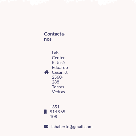
Contacta-
nos
Lab
Center,
R. José
Eduardo
César, 8,
2560-
288
Torres
Vedras
+351
914 965
108
lababerto@gmail.com