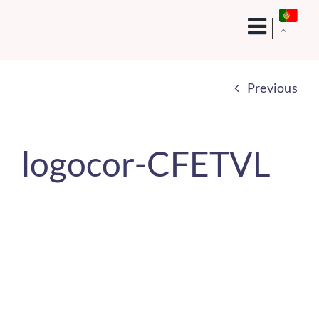
Skip
to
content
Previous
logocor-CFETVL