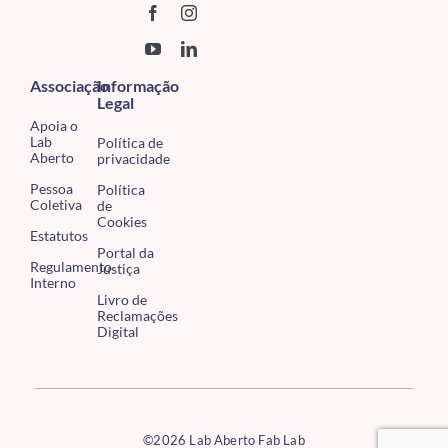
Associação
Informação
Legal
Apoia o
Lab
Política de
Aberto
privacidade
Pessoa
Política
Coletiva
de
Cookies
Estatutos
Portal da
Regulamento
Justiça
Interno
Livro de
Reclamações
Digital
©2026 Lab Aberto Fab Lab