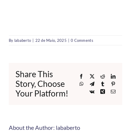
By
lababerto
|
22 de Maio, 2025
|
0 Comments
Share This
Facebook
X
Reddit
LinkedI
Story, Choose
WhatsApp
Telegram
Tumblr
Pinteres
Your Platform!
Vk
Xing
Email
About the Author:
lababerto