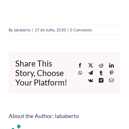
By
lababerto
|
27 de Julho, 2020
|
0 Comments
Share This
Facebook
X
Reddit
LinkedI
Story, Choose
WhatsApp
Telegram
Tumblr
Pinteres
Your Platform!
Vk
Xing
Email
About the Author:
lababerto