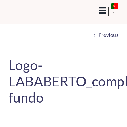
Skip
to
content
Previous
Logo-
LABABERTO_compl
fundo