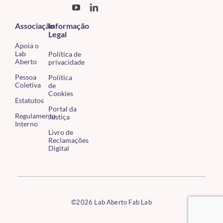
Associação
Informação
Legal
Apoia o
Lab
Política de
Aberto
privacidade
Pessoa
Política
Coletiva
de
Cookies
Estatutos
Portal da
Regulamento
Justiça
Interno
Livro de
Reclamações
Digital
©2026 Lab Aberto Fab Lab