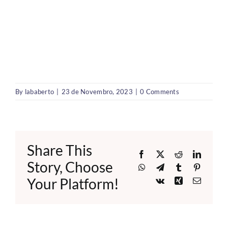
By
lababerto
|
23 de Novembro, 2023
|
0 Comments
Share This
Facebook
X
Reddit
LinkedI
Story, Choose
WhatsApp
Telegram
Tumblr
Pinteres
Your Platform!
Vk
Xing
Email