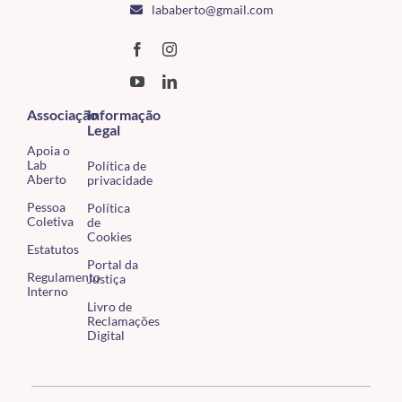
lababerto@gmail.com
Associação
Informação
Legal
Apoia o
Lab
Política de
Aberto
privacidade
Pessoa
Política
Coletiva
de
Cookies
Estatutos
Portal da
Regulamento
Justiça
Interno
Livro de
Reclamações
Digital