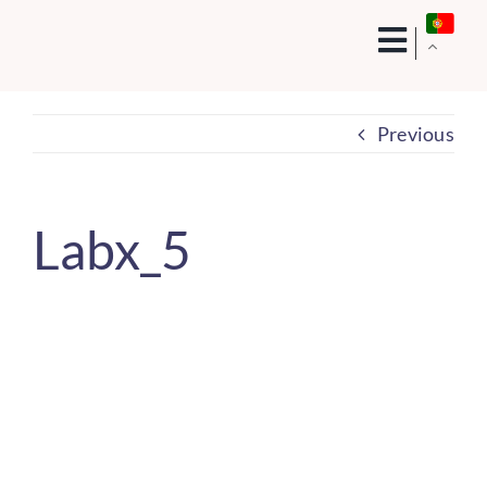
Skip
to
content
Previous
Labx_5