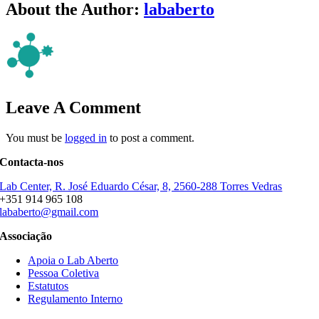
About the Author:
lababerto
Leave A Comment
You must be
logged in
to post a comment.
Contacta-nos
Lab Center, R. José Eduardo César, 8, 2560-288 Torres Vedras
+351 914 965 108
lababerto@gmail.com
Associação
Apoia o Lab Aberto
Pessoa Coletiva
Estatutos
Regulamento Interno