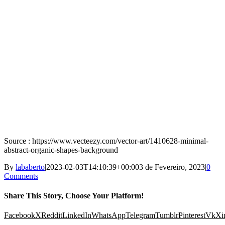
Source : https://www.vecteezy.com/vector-art/1410628-minimal-
abstract-organic-shapes-background
By
lababerto
|
2023-02-03T14:10:39+00:00
3 de Fevereiro, 2023
|
0
Comments
Share This Story, Choose Your Platform!
Facebook
X
Reddit
LinkedIn
WhatsApp
Telegram
Tumblr
Pinterest
Vk
Xi