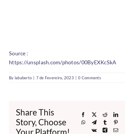
Source :
https://unsplash.com/photos/00ByEXKcSkA
By
lababerto
|
7 de Fevereiro, 2023
|
0 Comments
Share This
Facebook
X
Reddit
LinkedI
Story, Choose
WhatsApp
Telegram
Tumblr
Pinteres
Your Platform!
Vk
Xing
Email