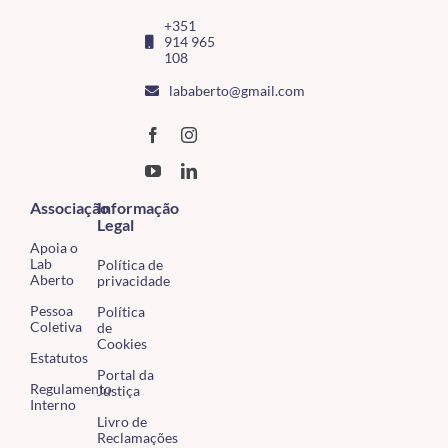
+351
914 965
108
lababerto@gmail.com
Associação
Informação
Legal
Apoia o
Lab
Política de
Aberto
privacidade
Pessoa
Política
Coletiva
de
Cookies
Estatutos
Portal da
Regulamento
Justiça
Interno
Livro de
Reclamações