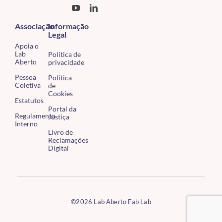
Associação
Informação
Legal
Apoia o
Lab
Política de
Aberto
privacidade
Pessoa
Política
Coletiva
de
Cookies
Estatutos
Portal da
Regulamento
Justiça
Interno
Livro de
Reclamações
Digital
©2026 Lab Aberto Fab Lab