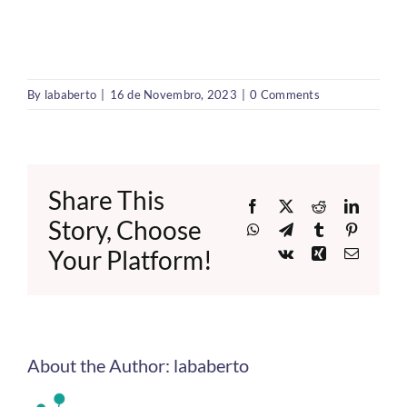
By
lababerto
|
16 de Novembro, 2023
|
0 Comments
Share This
Facebook
X
Reddit
LinkedI
Story, Choose
WhatsApp
Telegram
Tumblr
Pinteres
Your Platform!
Vk
Xing
Email
About the Author:
lababerto