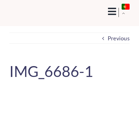
Skip
to
content
Previous
IMG_6686-1