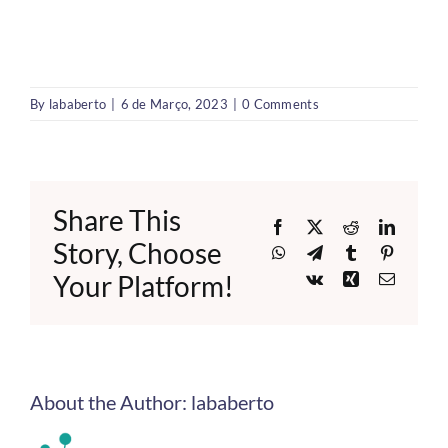
By
lababerto
|
6 de Março, 2023
|
0 Comments
Share This
Facebook
X
Reddit
LinkedI
Story, Choose
WhatsApp
Telegram
Tumblr
Pinteres
Your Platform!
Vk
Xing
Email
About the Author:
lababerto