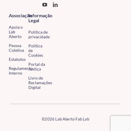
Associação
Informação
Legal
Apoia o
Lab
Política de
Aberto
privacidade
Pessoa
Política
Coletiva
de
Cookies
Estatutos
Portal da
Regulamento
Justiça
Interno
Livro de
Reclamações
Digital
©2026 Lab Aberto Fab Lab