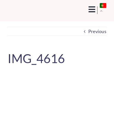
Skip
to
content
Previous
IMG_4616