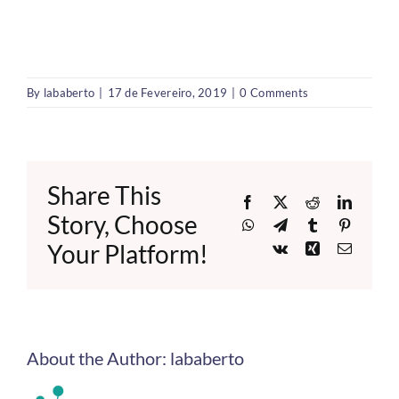
By
lababerto
|
17 de Fevereiro, 2019
|
0 Comments
Share This
Facebook
X
Reddit
LinkedI
Story, Choose
WhatsApp
Telegram
Tumblr
Pinteres
Your Platform!
Vk
Xing
Email
About the Author:
lababerto