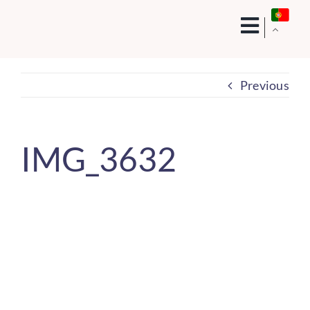
Skip
to
content
Previous
IMG_3632