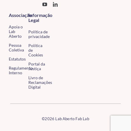
Associação
Informação
Legal
Apoia o
Lab
Política de
Aberto
privacidade
Pessoa
Política
Coletiva
de
Cookies
Estatutos
Portal da
Regulamento
Justiça
Interno
Livro de
Reclamações
Digital
©2026 Lab Aberto Fab Lab