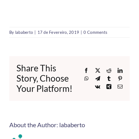
By
lababerto
|
17 de Fevereiro, 2019
|
0 Comments
Share This
Facebook
X
Reddit
LinkedI
Story, Choose
WhatsApp
Telegram
Tumblr
Pinteres
Your Platform!
Vk
Xing
Email
About the Author:
lababerto