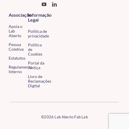
Associação
Informação
Legal
Apoia o
Lab
Política de
Aberto
privacidade
Pessoa
Política
Coletiva
de
Cookies
Estatutos
Portal da
Regulamento
Justiça
Interno
Livro de
Reclamações
Digital
©2026 Lab Aberto Fab Lab