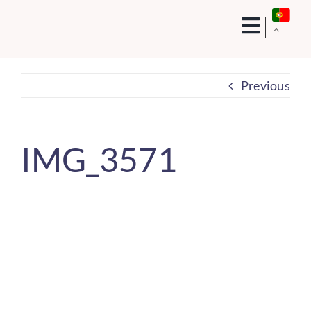
Skip
to
content
Previous
IMG_3571