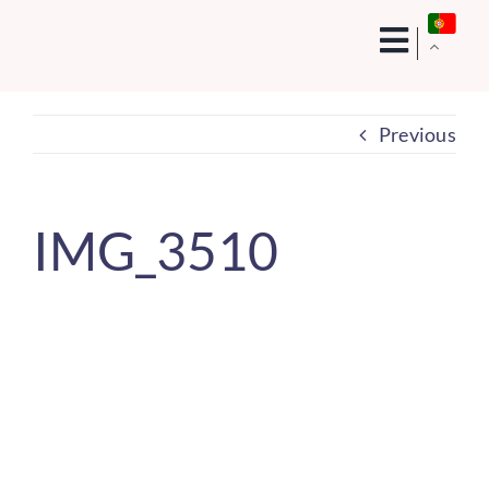
Skip
to
content
Previous
IMG_3510