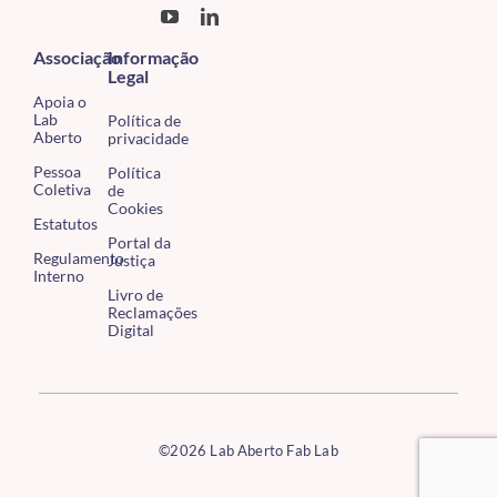
Associação
Informação
Legal
Apoia o
Lab
Política de
Aberto
privacidade
Pessoa
Política
Coletiva
de
Cookies
Estatutos
Portal da
Regulamento
Justiça
Interno
Livro de
Reclamações
Digital
©2026 Lab Aberto Fab Lab