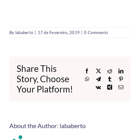
By
lababerto
|
17 de Fevereiro, 2019
|
0 Comments
Share This
Facebook
X
Reddit
LinkedI
Story, Choose
WhatsApp
Telegram
Tumblr
Pinteres
Your Platform!
Vk
Xing
Email
About the Author:
lababerto