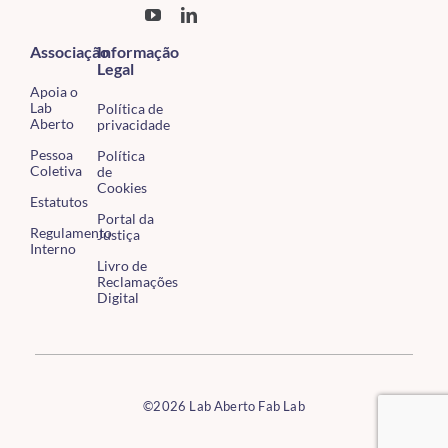
Associação
Informação
Legal
Apoia o
Lab
Política de
Aberto
privacidade
Pessoa
Política
Coletiva
de
Cookies
Estatutos
Portal da
Regulamento
Justiça
Interno
Livro de
Reclamações
Digital
©2026 Lab Aberto Fab Lab