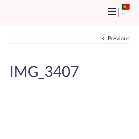
Skip
to
content
Previous
IMG_3407