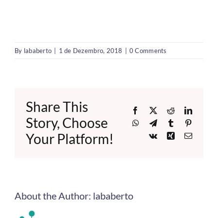
By
lababerto
|
1 de Dezembro, 2018
|
0 Comments
Share This
Facebook
X
Reddit
LinkedI
Story, Choose
WhatsApp
Telegram
Tumblr
Pinteres
Your Platform!
Vk
Xing
Email
About the Author:
lababerto