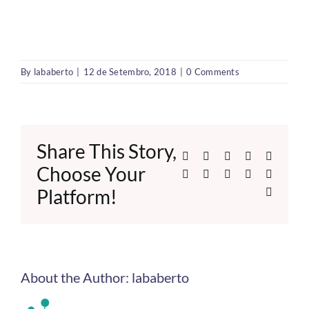
By
lababerto
|
12 de Setembro, 2018
|
0 Comments
Share This Story,
Facebook
X
Reddit
LinkedIn
WhatsA
Choose Your
Telegram
Tumblr
Pinterest
Vk
Xing
Platform!
Email
About the Author:
lababerto