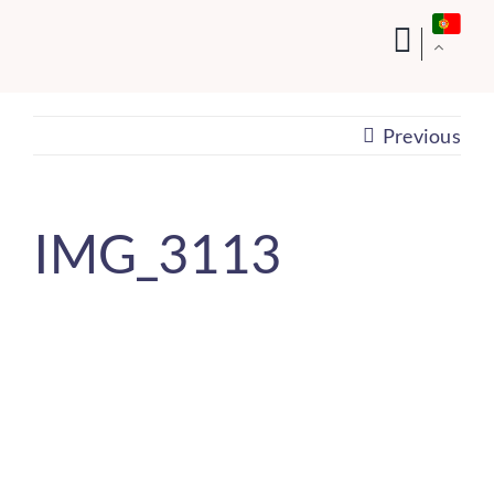
Skip
to
content
Previous
IMG_3113