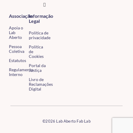
Associação
Informação
Legal
Apoia o
Lab
Política de
Aberto
privacidade
Pessoa
Política
Coletiva
de
Cookies
Estatutos
Portal da
Regulamento
Justiça
Interno
Livro de
Reclamações
Digital
©2026 Lab Aberto Fab Lab