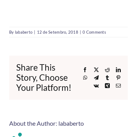
By
lababerto
|
12 de Setembro, 2018
|
0 Comments
Share This
Facebook
X
Reddit
LinkedI
Story, Choose
WhatsApp
Telegram
Tumblr
Pinteres
Your Platform!
Vk
Xing
Email
About the Author:
lababerto