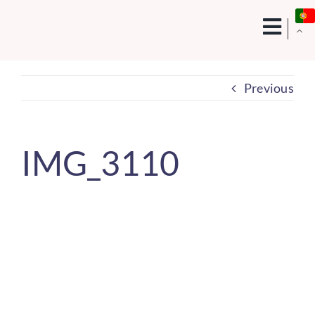
Skip
to
content
Previous
IMG_3110