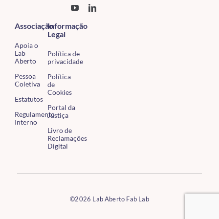
Associação
Informação
Legal
Apoia o
Lab
Política de
Aberto
privacidade
Pessoa
Política
Coletiva
de
Cookies
Estatutos
Portal da
Regulamento
Justiça
Interno
Livro de
Reclamações
Digital
©2026 Lab Aberto Fab Lab