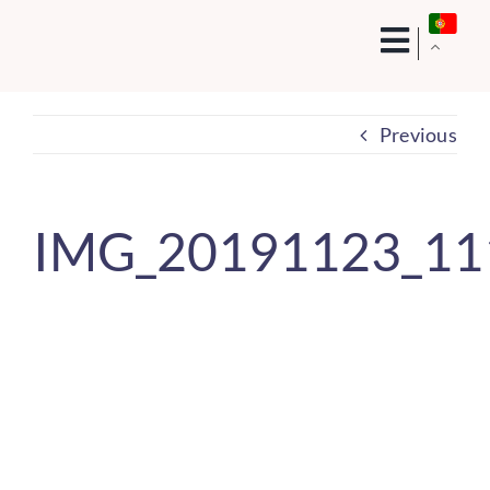
Skip
to
content
Previous
IMG_20191123_11