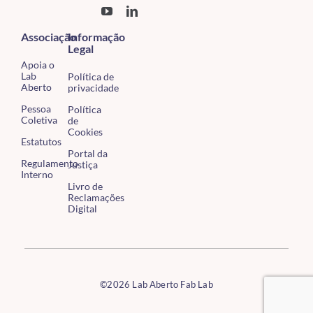
Associação
Informação
Legal
Apoia o
Lab
Política de
Aberto
privacidade
Pessoa
Política
Coletiva
de
Cookies
Estatutos
Portal da
Regulamento
Justiça
Interno
Livro de
Reclamações
Digital
©2026 Lab Aberto Fab Lab