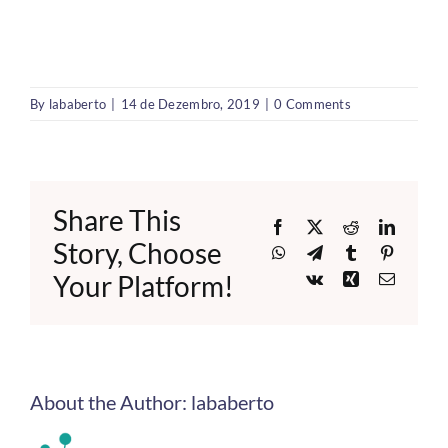
By
lababerto
|
14 de Dezembro, 2019
|
0 Comments
Share This
Facebook
X
Reddit
LinkedI
Story, Choose
WhatsApp
Telegram
Tumblr
Pinteres
Your Platform!
Vk
Xing
Email
About the Author:
lababerto