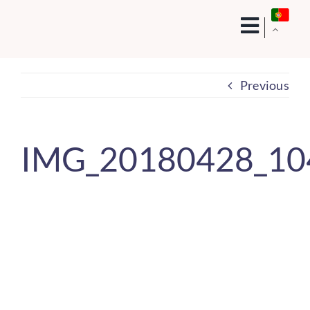
Skip
to
content
Previous
IMG_20180428_10