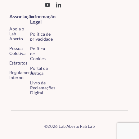
Associação
Informação
Legal
Apoia o
Lab
Política de
Aberto
privacidade
Pessoa
Política
Coletiva
de
Cookies
Estatutos
Portal da
Regulamento
Justiça
Interno
Livro de
Reclamações
Digital
©2026 Lab Aberto Fab Lab