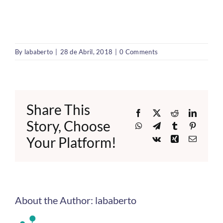
By
lababerto
|
28 de Abril, 2018
|
0 Comments
Share This
Facebook
X
Reddit
LinkedI
Story, Choose
WhatsApp
Telegram
Tumblr
Pinteres
Your Platform!
Vk
Xing
Email
About the Author:
lababerto