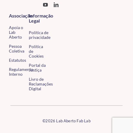
Associação
Informação
Legal
Apoia o
Lab
Política de
Aberto
privacidade
Pessoa
Política
Coletiva
de
Cookies
Estatutos
Portal da
Regulamento
Justiça
Interno
Livro de
Reclamações
Digital
©2026 Lab Aberto Fab Lab