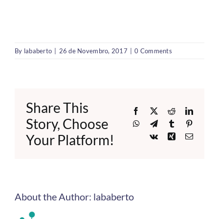
By
lababerto
|
26 de Novembro, 2017
|
0 Comments
Share This
Facebook
X
Reddit
LinkedI
Story, Choose
WhatsApp
Telegram
Tumblr
Pinteres
Your Platform!
Vk
Xing
Email
About the Author:
lababerto