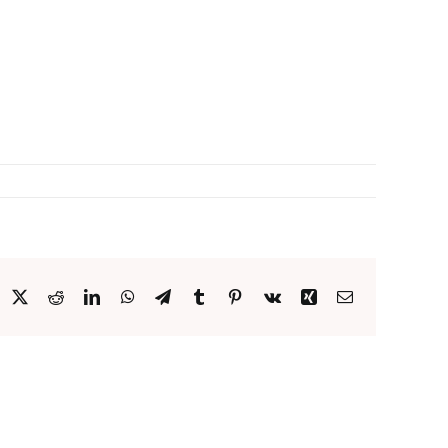
acebook
X
Reddit
LinkedIn
WhatsApp
Telegram
Tumblr
Pinterest
Vk
Xing
Email