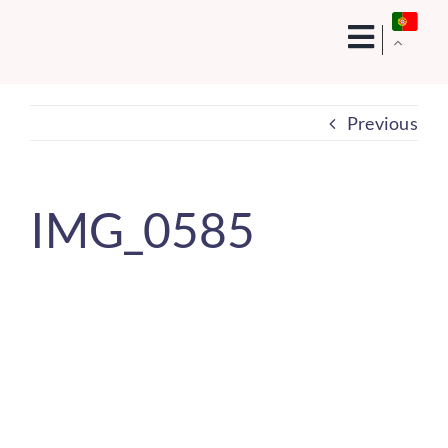
Skip
to
content
Previous
IMG_0585