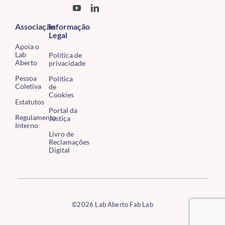
Associação
Informação
Legal
Apoia o
Lab
Política de
Aberto
privacidade
Pessoa
Política
Coletiva
de
Cookies
Estatutos
Portal da
Regulamento
Justiça
Interno
Livro de
Reclamações
Digital
©2026 Lab Aberto Fab Lab