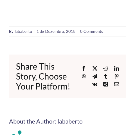
By
lababerto
|
1 de Dezembro, 2018
|
0 Comments
Share This
Facebook
X
Reddit
LinkedI
Story, Choose
WhatsApp
Telegram
Tumblr
Pinteres
Your Platform!
Vk
Xing
Email
About the Author:
lababerto