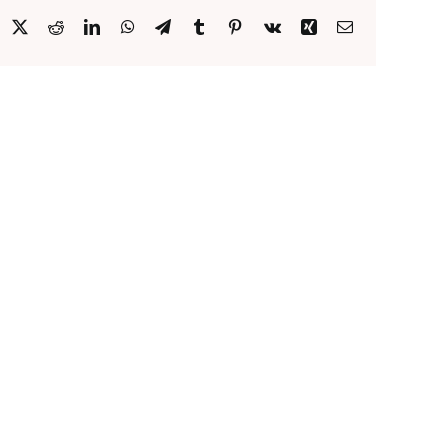
acebook
X
Reddit
LinkedIn
WhatsApp
Telegram
Tumblr
Pinterest
Vk
Xing
Email