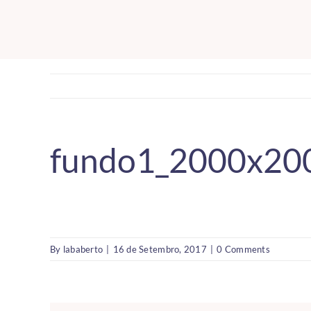
Skip
to
content
fundo1_2000x20
By
lababerto
|
16 de Setembro, 2017
|
0 Comments