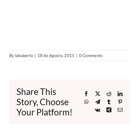
By
lababerto
|
18 de Agosto, 2015
|
0 Comments
Share This
Facebook
X
Reddit
LinkedI
Story, Choose
WhatsApp
Telegram
Tumblr
Pinteres
Your Platform!
Vk
Xing
Email