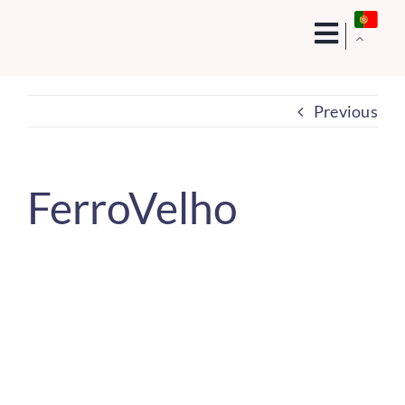
Skip
to
content
Previous
FerroVelho