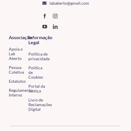
lababerto@gmail.com
Associação
Informação
Legal
Apoia o
Lab
Política de
Aberto
privacidade
Pessoa
Política
Coletiva
de
Cookies
Estatutos
Portal da
Regulamento
Justiça
Interno
Livro de
Reclamações
Digital