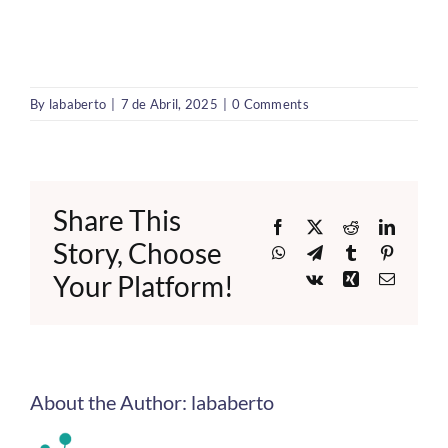
By
lababerto
|
7 de Abril, 2025
|
0 Comments
Share This
Facebook
X
Reddit
LinkedI
Story, Choose
WhatsApp
Telegram
Tumblr
Pinteres
Your Platform!
Vk
Xing
Email
About the Author:
lababerto