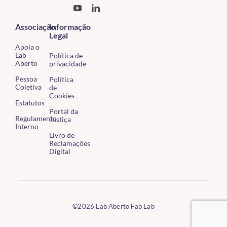
Associação
Informação
Legal
Apoia o
Lab
Política de
Aberto
privacidade
Pessoa
Política
Coletiva
de
Cookies
Estatutos
Portal da
Regulamento
Justiça
Interno
Livro de
Reclamações
Digital
©2026 Lab Aberto Fab Lab