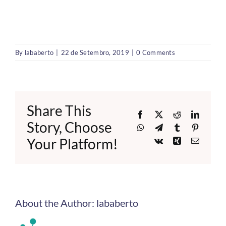
By
lababerto
|
22 de Setembro, 2019
|
0 Comments
Share This
Facebook
X
Reddit
LinkedI
Story, Choose
WhatsApp
Telegram
Tumblr
Pinteres
Your Platform!
Vk
Xing
Email
About the Author:
lababerto