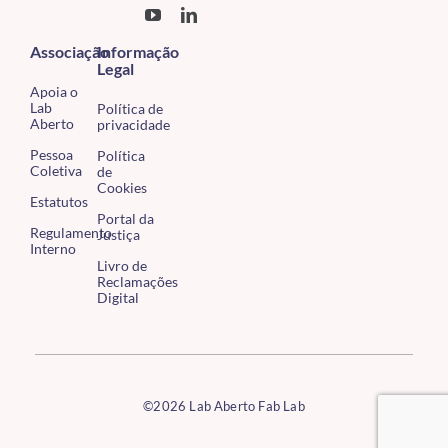
Associação
Informação
Legal
Apoia o
Lab
Política de
Aberto
privacidade
Pessoa
Política
Coletiva
de
Cookies
Estatutos
Portal da
Regulamento
Justiça
Interno
Livro de
Reclamações
Digital
©2026 Lab Aberto Fab Lab