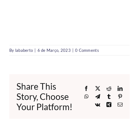
By
lababerto
|
6 de Março, 2023
|
0 Comments
Share This
Facebook
X
Reddit
LinkedI
Story, Choose
WhatsApp
Telegram
Tumblr
Pinteres
Your Platform!
Vk
Xing
Email