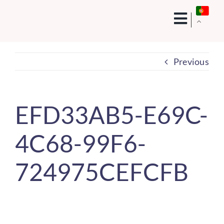
Skip
to
content
Previous
EFD33AB5-E69C-
4C68-99F6-
724975CEFCFB