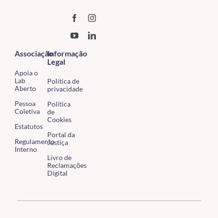
Associação
Informação
Legal
Apoia o
Lab
Política de
Aberto
privacidade
Pessoa
Política
Coletiva
de
Cookies
Estatutos
Portal da
Regulamento
Justiça
Interno
Livro de
Reclamações
Digital