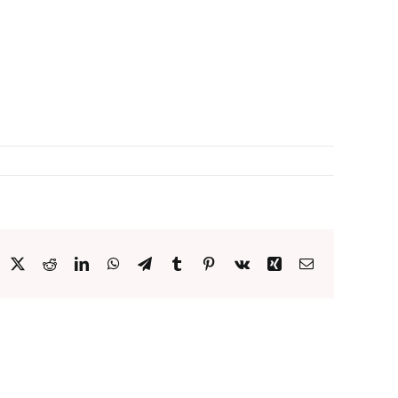
acebook
X
Reddit
LinkedIn
WhatsApp
Telegram
Tumblr
Pinterest
Vk
Xing
Email