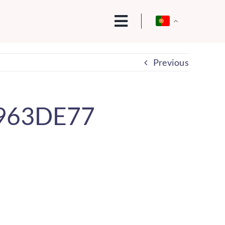
Previous
963DE77