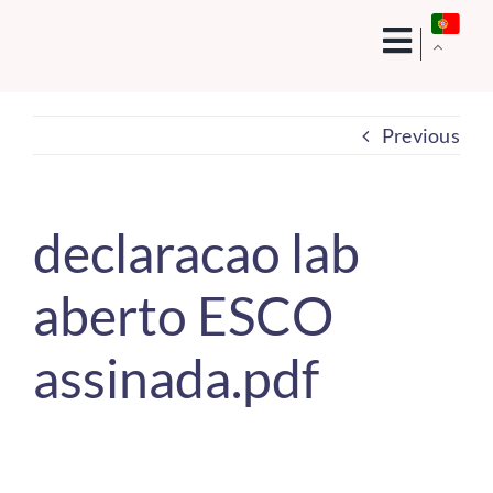
Skip
to
content
Previous
declaracao lab
aberto ESCO
assinada.pdf