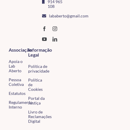
914 965
108
lababerto@gmail.com
Associação
Informação
Legal
Apoia o
Lab
Política de
Aberto
privacidade
Pessoa
Política
Coletiva
de
Cookies
Estatutos
Portal da
Regulamento
Justiça
Interno
Livro de
Reclamações
Digital