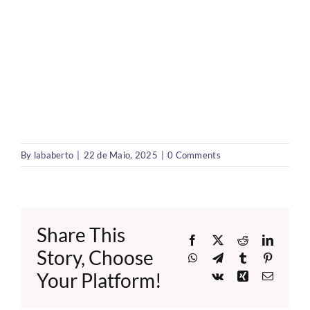
By
lababerto
|
22 de Maio, 2025
|
0 Comments
Share This
Facebook
X
Reddit
LinkedI
Story, Choose
WhatsApp
Telegram
Tumblr
Pinteres
Your Platform!
Vk
Xing
Email