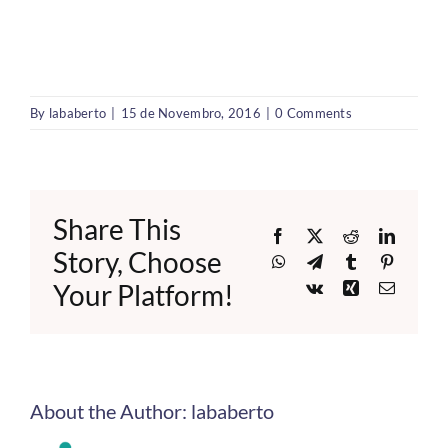
By
lababerto
|
15 de Novembro, 2016
|
0 Comments
Share This
Facebook
X
Reddit
LinkedI
Story, Choose
WhatsApp
Telegram
Tumblr
Pinteres
Your Platform!
Vk
Xing
Email
About the Author:
lababerto