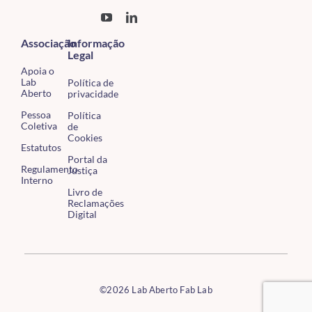
Associação
Informação
Legal
Apoia o
Lab
Política de
Aberto
privacidade
Pessoa
Política
Coletiva
de
Cookies
Estatutos
Portal da
Regulamento
Justiça
Interno
Livro de
Reclamações
Digital
©2026 Lab Aberto Fab Lab