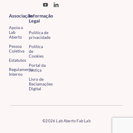
Associação
Informação
Legal
Apoia o
Lab
Política de
Aberto
privacidade
Pessoa
Política
Coletiva
de
Cookies
Estatutos
Portal da
Regulamento
Justiça
Interno
Livro de
Reclamações
Digital
©2026 Lab Aberto Fab Lab