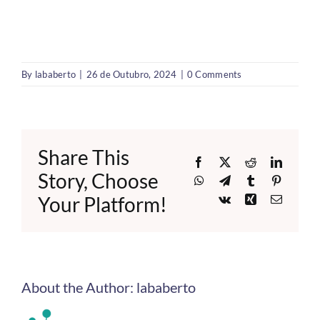
By
lababerto
|
26 de Outubro, 2024
|
0 Comments
Share This
Facebook
X
Reddit
LinkedI
Story, Choose
WhatsApp
Telegram
Tumblr
Pinteres
Your Platform!
Vk
Xing
Email
About the Author:
lababerto