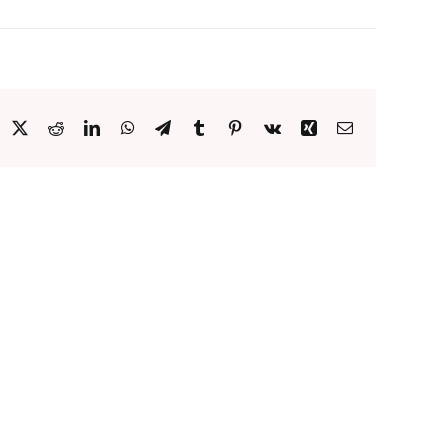
acebook
X
Reddit
LinkedIn
WhatsApp
Telegram
Tumblr
Pinterest
Vk
Xing
Email