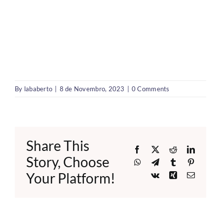
By
lababerto
|
8 de Novembro, 2023
|
0 Comments
Share This
Facebook
X
Reddit
LinkedI
Story, Choose
WhatsApp
Telegram
Tumblr
Pinteres
Your Platform!
Vk
Xing
Email