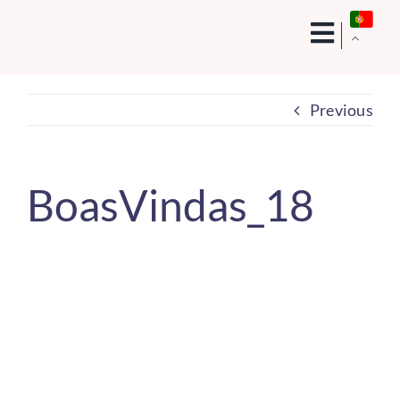
Skip
to
content
Previous
BoasVindas_18