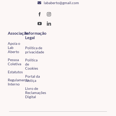
lababerto@gmail.com
Associação
Informação
Legal
Apoia o
Lab
Política de
Aberto
privacidade
Pessoa
Política
Coletiva
de
Cookies
Estatutos
Portal da
Regulamento
Justiça
Interno
Livro de
Reclamações
Digital